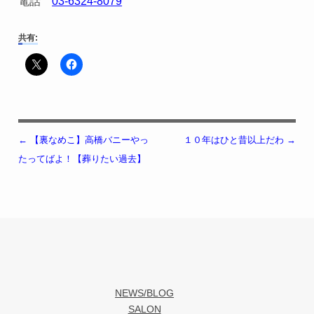
電話
03-6324-8079
共有:
←
【裏なめこ】高橋バニーやっ
１０年はひと昔以上だわ
→
投稿ナビゲーション
たってばよ！【葬りたい過去】
NEWS/BLOG
SALON