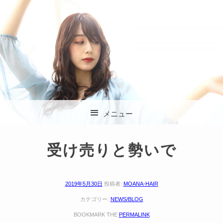
杉並区方南町の美容
メニュー
室 SOLA (ソラ)
コンテンツへスキップ
受け売りと勢いで
2019年5月30日
投稿者:
MOANA-HAIR
カテゴリー:
NEWS/BLOG
BOOKMARK THE
PERMALINK