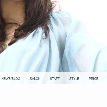
方南町
OLA (ソ
NEWS/BLOG
SALON
STAFF
STYLE
PRICE