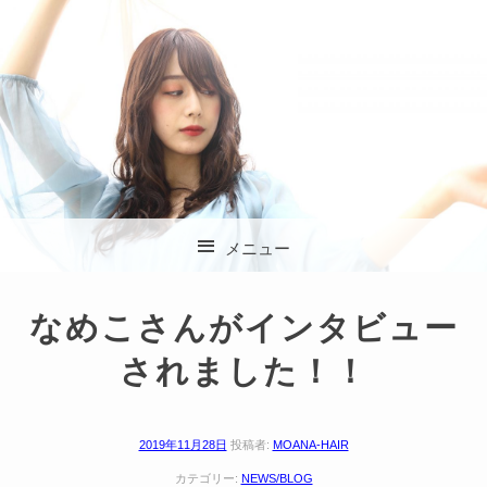
杉並区方南町の美容
メニュー
室 SOLA (ソラ)
コンテンツへスキップ
なめこさんがインタビュー
されました！！
2019年11月28日
投稿者:
MOANA-HAIR
カテゴリー:
NEWS/BLOG