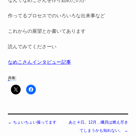
なんでなめこさんを作り始めたのか
作ってるプロセスでのいろいろな出来事など
これからの展望とか書いてあります
読んでみてくださーい
なめこさんインタビュー記事
共有:
←
ちょいちょい撮ってます
あと４日。12月…磯貝は燃え尽き
投稿ナビゲーション
てしまうかも知れない。
→