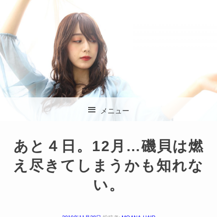
杉並区方南町の美容
メニュー
室 SOLA (ソラ)
コンテンツへスキップ
あと４日。12月…磯貝は燃
え尽きてしまうかも知れな
い。