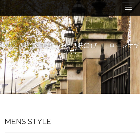
M
S
k
a
i
i
p
n
t
m
o
e
c
杉並区西荻窪の美容室 cielo 西荻窪 (チェーロ ニシオギ
n
o
クボ)
n
u
t
e
n
t
MENS STYLE