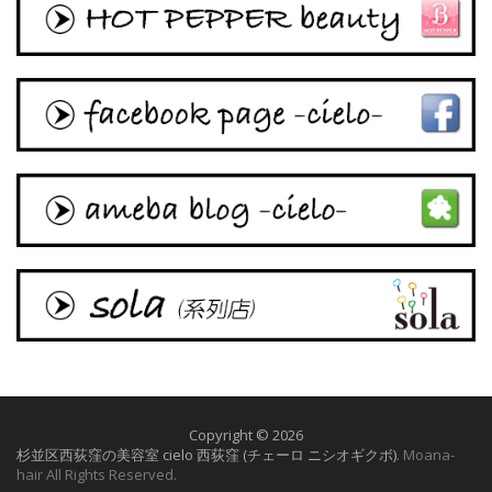
Copyright © 2026
杉並区西荻窪の美容室 cielo 西荻窪 (チェーロ ニシオギクボ)
. Moana-
hair All Rights Reserved.