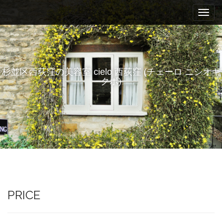
M
S
k
a
i
i
p
n
t
m
o
e
c
杉並区西荻窪の美容室 cielo 西荻窪 (チェーロ ニシオギ
n
o
クボ)
n
u
t
e
n
t
PRICE