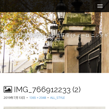
M
S
k
a
i
i
p
n
t
m
o
e
c
杉並区西荻窪の美容室 cielo 西荻窪 (チェーロ ニシオギ
n
o
クボ)
n
u
t
e
n
t
IMG_766912233 (2)
2019年7月13日
•
1365 × 2048
•
ALL_STYLE