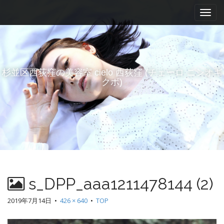
M
S
k
a
i
i
p
n
t
m
o
e
c
杉並区西荻窪の美容室 cielo 西荻窪 (チェーロ ニシオギ
n
o
クボ)
n
u
t
e
n
t
s_DPP_aaa1211478144 (2)
2019年7月14日
•
426 × 640
•
TOP