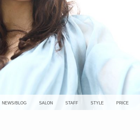
方南町
OLA (ソ
NEWS/BLOG
SALON
STAFF
STYLE
PRICE