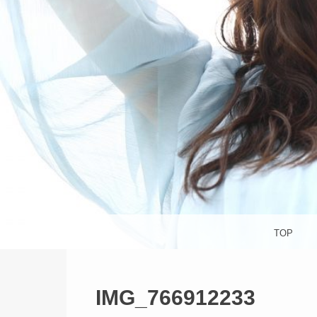
杉並区
S
メニュー
コンテンツへスキップ
TOP
IMG_766912233