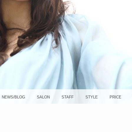
方南町
OLA (ソ
NEWS/BLOG
SALON
STAFF
STYLE
PRICE