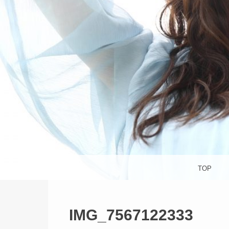
杉並区
S
メニュー
コンテンツへスキップ
TOP
IMG_7567122333