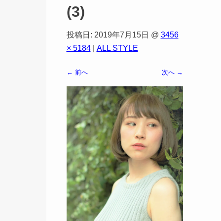
(3)
投稿日:
2019年7月15日
@
3456
× 5184
|
ALL STYLE
← 前へ
次へ →