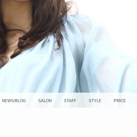
方南町
OLA (ソ
NEWS/BLOG
SALON
STAFF
STYLE
PRICE