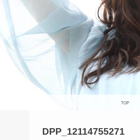
杉並区
S
メニュー
コンテンツへスキップ
TOP
DPP_12114755271