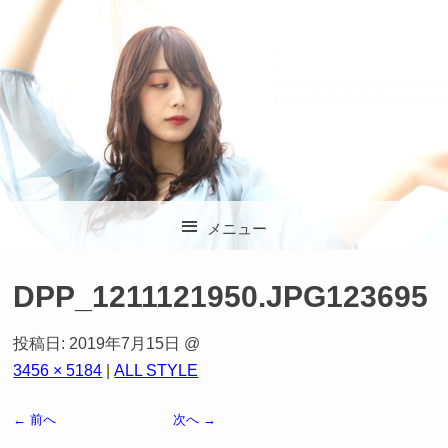
杉並区方南町の美容
メニュー
室 SOLA (ソラ)
コンテンツへスキップ
DPP_1211121950.JPG123695
投稿日:
2019年7月15日
@
3456 × 5184
|
ALL STYLE
← 前へ
次へ →